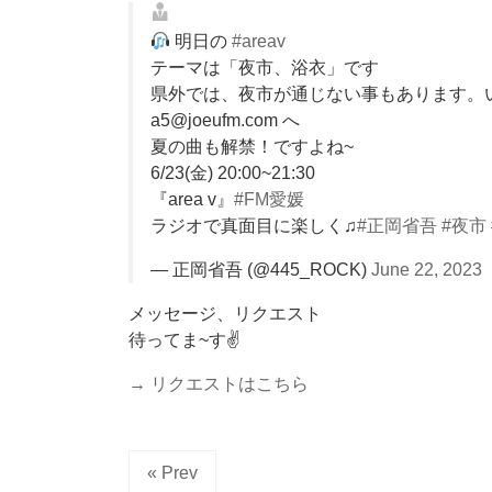
明日の
#areav
テーマは「夜市、浴衣」です
県外では、夜市が通じない事もあります。
a5@joeufm.com へ
夏の曲も解禁！ですよね~
6/23(金) 20:00~21:30
『area v』
#FM愛媛
ラジオで真面目に楽しく♫
#正岡省吾
#夜市
— 正岡省吾 (@445_ROCK)
June 22, 2023
メッセージ、リクエスト
待ってま~す✌️
→ リクエストはこちら
« Prev