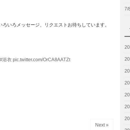
7
いろいろメッセージ、リクエストお待ちしています。
2
2
#浴衣
pic.twitter.com/OrCA8AATZt
2
2
2
2
2
Next »