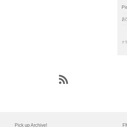
Pi
お
ク
Pick up Archive!
F