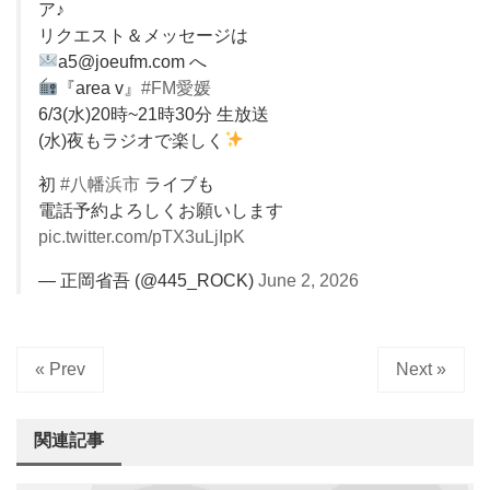
ア♪
リクエスト＆メッセージは
a5@joeufm.com へ
『area v』
#FM愛媛
6/3(水)20時~21時30分 生放送
(水)夜もラジオで楽しく
初
#八幡浜市
ライブも
電話予約よろしくお願いします
pic.twitter.com/pTX3uLjIpK
— 正岡省吾 (@445_ROCK)
June 2, 2026
« Prev
Next »
関連記事