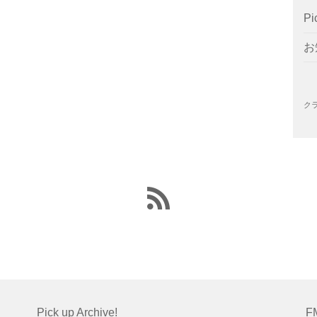
Pi
お
ク
Pick up Archive!
F