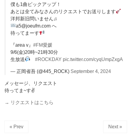
僕も1曲ピックアップ！
あとは全てみなさんのリクエストでお送りします
洋邦新旧問いません♫
a5@joeufm.com へ
待ってまーす
『area v』
#FM愛媛
9/6(金)20時~21時30分
生放送
#ROCKDAY
pic.twitter.com/cyqUmpZxgA
— 正岡省吾 (@445_ROCK)
September 4, 2024
メッセージ、リクエスト
待ってま~す✌️
→ リクエストはこちら
« Prev
Next »