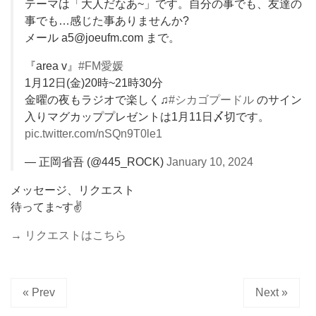
テーマは「大人だなあ~」です。自分の事でも、友達の
事でも…感じた事ありませんか?
メール a5@joeufm.com まで。
『area v』
#FM愛媛
1月12日(金)20時~21時30分
金曜の夜もラジオで楽しく♫
#シカゴプードル
のサイン
入りマグカッププレゼントは1月11日〆切です。
pic.twitter.com/nSQn9T0le1
— 正岡省吾 (@445_ROCK)
January 10, 2024
メッセージ、リクエスト
待ってま~す✌️
→ リクエストはこちら
« Prev
Next »