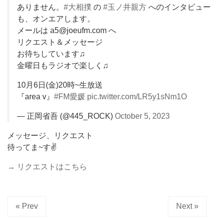
ありません。
#大相撲
の
#玉ノ井親方
へのインタビュー
も、オンエアします。
メールは a5@joeufm.com へ
リクエスト＆メッセージ
お待ちしています♫
金曜日もラジオで楽しく♫
10月6日(金)20時~生放送
『area v』
#FM愛媛
pic.twitter.com/LR5y1sNm1O
— 正岡省吾 (@445_ROCK)
October 5, 2023
メッセージ、リクエスト
待ってま~す✌️
→ リクエストはこちら
« Prev
Next »