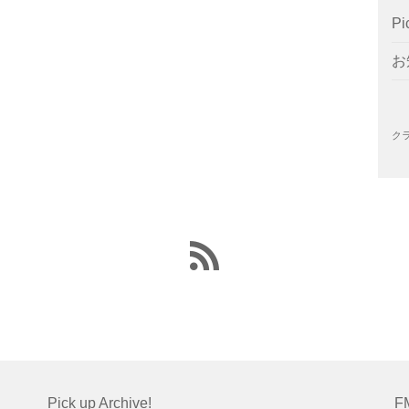
Pi
お
ク
Pick up Archive!
F