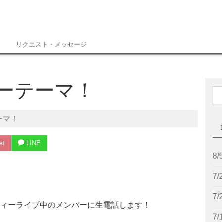
リクエスト・メッセージ
リーテーマ！
ーマ！
et
LINE
8
7
。
7
ティーライブ中のメンバーに生電話します！
7