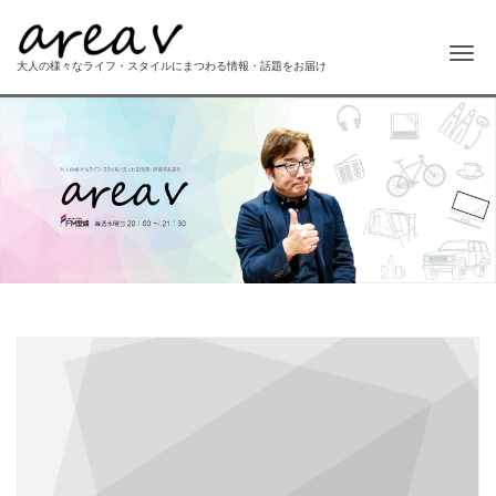
Me
大人の様々なライフ・スタイルにまつわる情報・話題をお届け